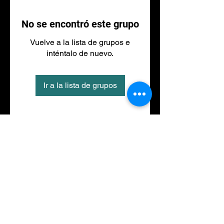
No se encontró este grupo
Vuelve a la lista de grupos e
inténtalo de nuevo.
Ir a la lista de grupos
Tel
973 27 88 30
©2020 por NACIONALFITNESS LLEIDA. Creada con
Wix.com