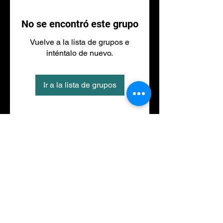
No se encontró este grupo
Vuelve a la lista de grupos e
inténtalo de nuevo.
Ir a la lista de grupos
Tel
973 27 88 30
©2020 por NACIONALFITNESS LLEIDA. Creada con
Wix.com