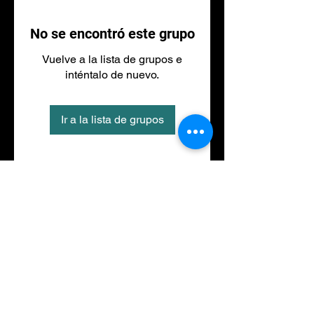
No se encontró este grupo
Vuelve a la lista de grupos e
inténtalo de nuevo.
Ir a la lista de grupos
Tel
973 27 88 30
©2020 por NACIONALFITNESS LLEIDA. Creada con
Wix.com