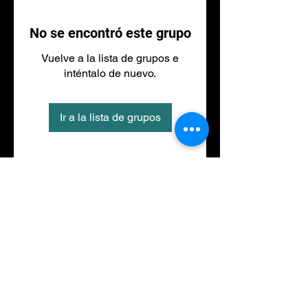
No se encontró este grupo
Vuelve a la lista de grupos e
inténtalo de nuevo.
Ir a la lista de grupos
Tel
973 27 88 30
©2020 por NACIONALFITNESS LLEIDA. Creada con
Wix.com