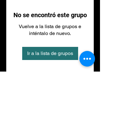
No se encontró este grupo
Vuelve a la lista de grupos e
inténtalo de nuevo.
Ir a la lista de grupos
Tel
973 27 88 30
©2020 por NACIONALFITNESS LLEIDA. Creada con
Wix.com