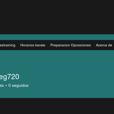
sstraining
Horarios karate
Preparacion Oposiciones
Acerca de
eg720
20
es
0
seguidos