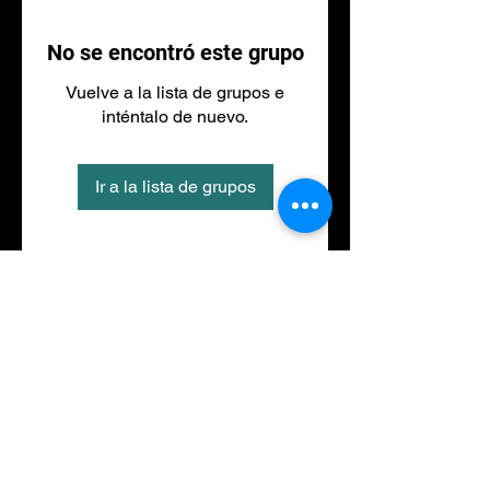
No se encontró este grupo
Vuelve a la lista de grupos e
inténtalo de nuevo.
Ir a la lista de grupos
Tel
973 27 88 30
©2020 por NACIONALFITNESS LLEIDA. Creada con
Wix.com