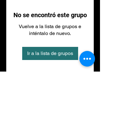
No se encontró este grupo
Vuelve a la lista de grupos e
inténtalo de nuevo.
Ir a la lista de grupos
Tel
973 27 88 30
©2020 por NACIONALFITNESS LLEIDA. Creada con
Wix.com