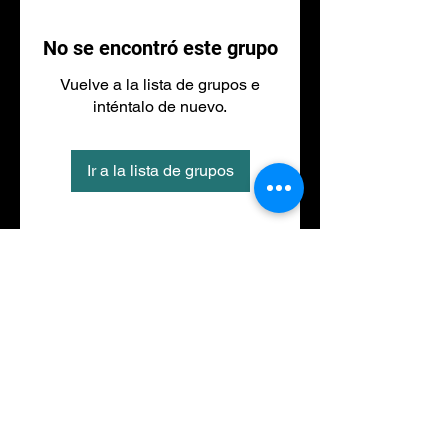
No se encontró este grupo
Vuelve a la lista de grupos e
inténtalo de nuevo.
Ir a la lista de grupos
Tel
973 27 88 30
©2020 por NACIONALFITNESS LLEIDA. Creada con
Wix.com